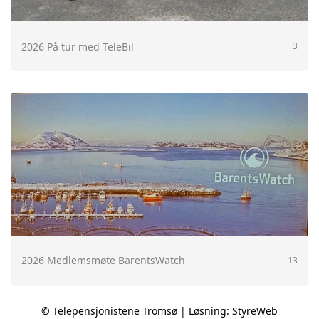
2026 På tur med TeleBil
3
2026 Medlemsmøte BarentsWatch
13
© Telepensjonistene Tromsø | Løsning:
StyreWeb